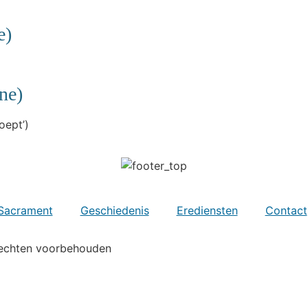
e)
ne)
oept’)
Sacrament
Geschiedenis
Erediensten
Contact
 rechten voorbehouden