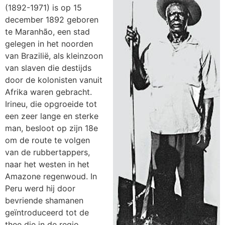
(1892-1971) is op 15
december 1892 geboren
te Maranhão, een stad
gelegen in het noorden
van Brazilië, als kleinzoon
van slaven die destijds
door de kolonisten vanuit
Afrika waren gebracht.
Irineu, die opgroeide tot
een zeer lange en sterke
man, besloot op zijn 18e
om de route te volgen
van de rubbertappers,
naar het westen in het
Amazone regenwoud. In
Peru werd hij door
bevriende shamanen
geïntroduceerd tot de
thee die in de regio